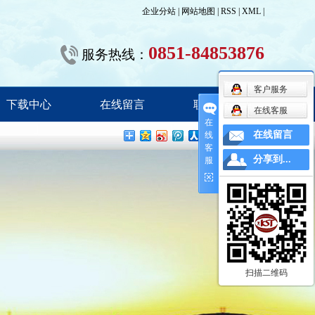
企业分站
|
网站地图
|
RSS
|
XML
|
0851-84853876
服务热线：
客户服务
下载中心
在线留言
联系我们
在线客服
在
在线留言
线
客
分享到...
服
扫描二维码