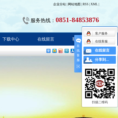
企业分站
|
网站地图
|
RSS
|
XML
|
0851-84853876
服务热线：
客户服务
下载中心
在线留言
联系我们
在线客服
在
在线留言
线
客
分享到...
服
扫描二维码