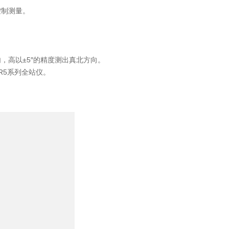
控制测量。
内，高以±5″的精度测出真北方向。
2R5系列全站仪。