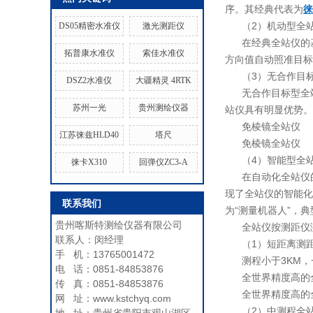
序。其经典代表为
徕
（2）机动型全站仪（Mo
DS05精密水准仪
激光测距仪
在经典全站仪的
拓普康水准仪
索佳水准仪
方向值自动照准目标
（3）无合作目标性全站
DSZ2水准仪
大疆精灵 4RTK
无合作目标型全
苏州一光
贵州测绘仪器
站仪具有明显优势。
免棱镜全站仪
江苏徕兹HLD40
塔尺
免棱镜全站仪
（4）智能型全站仪（R
徕卡X310
回弹仪ZC3-A
在自动化全站仪
现了全站仪的智能化
联系我们
为“测量机器人”，
贵州喀斯特测绘仪器有限公司
全站仪按测距仪
联系人：闵经理
（1）短距离测
手 机：13765001472
测程小于3KM，
电 话：0851-84853876
全世界精度高的全
传 真：0851-84853876
全世界精度高的全
网 址：www.kstchyq.com
（2）中测程全