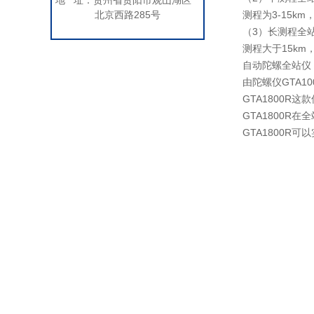
地 址：贵州省贵阳市观山湖区
北京西路285号
测程为3-15k
（3）长测程全
测程大于15km
自动陀螺全站仪
由陀螺仪GTA1
GTA1800R
GTA1800
GTA1800