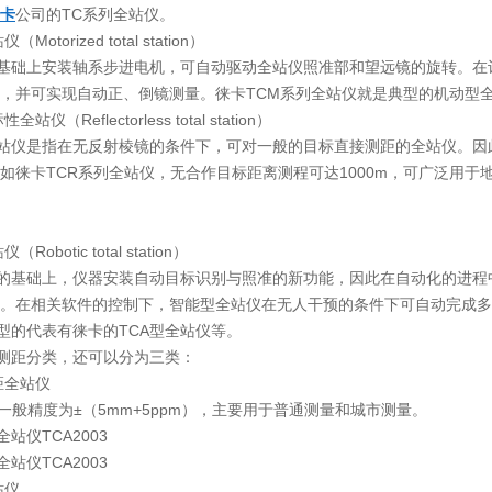
卡
公司的TC系列全站仪。
torized total station）
基础上安装轴系步进电机，可自动驱动全站仪照准部和望远镜的旋转。在
，并可实现自动正、倒镜测量。徕卡TCM系列全站仪就是典型的机动型
仪（Reflectorless total station）
站仪是指在无反射棱镜的条件下，可对一般的目标直接测距的全站仪。因
如徕卡TCR系列全站仪，无合作目标距离测程可达1000m，可广泛用于
obotic total station）
的基础上，仪器安装自动目标识别与照准的新功能，因此在自动化的进程
。在相关软件的控制下，智能型全站仪在无人干预的条件下可自动完成多
典型的代表有徕卡的TCA型全站仪等。
测距分类，还可以分为三类：
距全站仪
一般精度为±（5mm+5ppm），主要用于普通测量和城市测量。
站仪TCA2003
站仪TCA2003
站仪