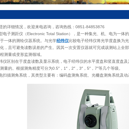
的详细情况，欢迎来电咨询，咨询热线：0851-84853876
电子测距仪（Electronic Total Station），是一种集光、机
于一体的测绘仪器系统。与光学
经纬仪
比较电子经纬仪将光学度盘换为光
化，且可避免读数误差的产生。因其一次安置仪器就可完成该测站上全部
程测量或变形监测领域。
纬仪区别在于度盘读数及显示系统，电子经纬仪的水平度盘和竖直度盘及
量的。根据测角精度可分为0.5″，1″，2″，3″，5″，7″等几个等级。
电扫描测角系统，其类型主要有：编码盘测角系统、光栅盘测角系统及动