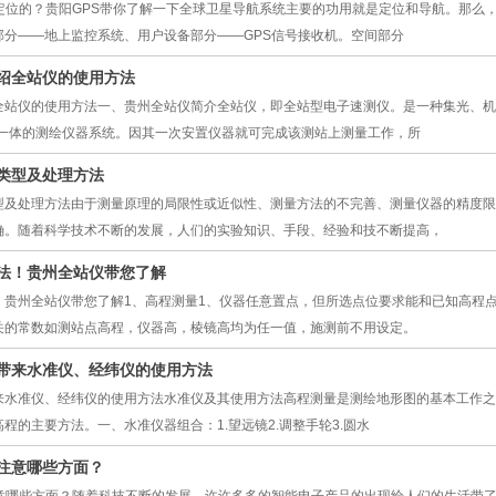
样定位的？贵阳GPS带你了解一下全球卫星导航系统主要的功用就是定位和导航。那么
部分——地上监控系统、用户设备部分——GPS信号接收机。空间部分
绍全站仪的使用方法
全站仪的使用方法一、贵州全站仪简介全站仪，即全站型电子速测仪。是一种集光、机
于一体的测绘仪器系统。因其一次安置仪器就可完成该测站上测量工作，所
类型及处理方法
型及处理方法由于测量原理的局限性或近似性、测量方法的不完善、测量仪器的精度限
确。随着科学技术不断的发展，人们的实验知识、手段、经验和技不断提高，
法！贵州全站仪带您了解
！贵州全站仪带您了解1、高程测量1、仪器任意置点，但所选点位要求能和已知高程点
关的常数如测站点高程，仪器高，棱镜高均为任一值，施测前不用设定。
带来水准仪、经纬仪的使用方法
来水准仪、经纬仪的使用方法水准仪及其使用方法高程测量是测绘地形图的基本工作之
程的主要方法。一、水准仪器组合：1.望远镜2.调整手轮3.圆水
该注意哪些方面？