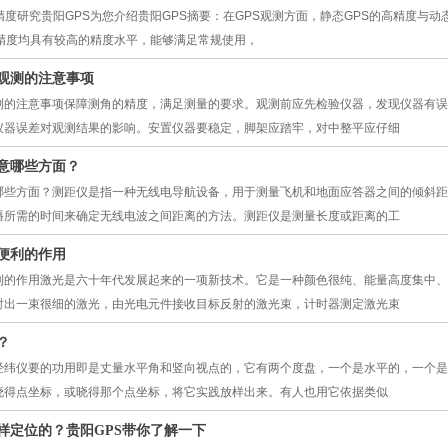
精度研究贵阳GPS为您介绍贵阳GPS摘要：在GPS观测方面，静态GPS的高精度与
S精度均具有较高的精度水平，能够满足常规使用，
观测的注意事项
测的注意事项保障测角的精度，满足测量的要求。观测前应先检验仪器，发现仪器有误
仪器误差对观测结果的影响。安置仪器要稳定，脚架应踏牢，对中整平应仔细
意哪些方面？
哪些方面？测距仪是指一种无线电导航设备，用于测量飞机和地面应答器之间的倾斜距
播所需的时间来确定无线电波之间距离的方法。测距仪是测量长度或距离的工
便利的作用
利的作用激光是六十年代发展起来的一项新技术。它是一种颜色很纯、能量高度集中、
射出一束很细的激光，由光电元件接收目标反射的激光束，计时器测定激光束
？
经纬仪要的功用即是丈量水平角和竖向视点的，它有两个度盘，一个是水平的，一个是
晓得点坐标，或晓得那个点坐标，将它实践放样出来。有人也用它依据类似
样定位的？贵阳GPS带你了解一下