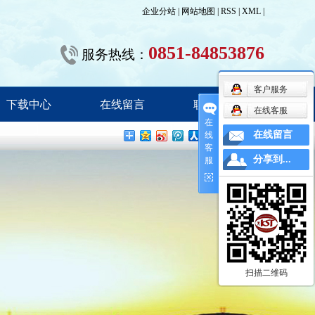
企业分站
|
网站地图
|
RSS
|
XML
|
0851-84853876
服务热线：
客户服务
下载中心
在线留言
联系我们
在线客服
在
在线留言
线
客
分享到...
服
扫描二维码