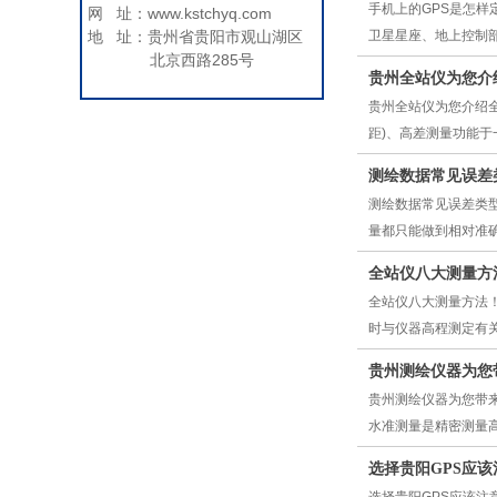
手机上的GPS是怎
网 址：www.kstchyq.com
地 址：贵州省贵阳市观山湖区
卫星星座、地上控制
北京西路285号
贵州全站仪为您介
贵州全站仪为您介绍
距)、高差测量功能
测绘数据常见误差
测绘数据常见误差类
量都只能做到相对准
全站仪八大测量方
全站仪八大测量方法
时与仪器高程测定有
贵州测绘仪器为您
贵州测绘仪器为您带
水准测量是精密测量高
选择贵阳GPS应