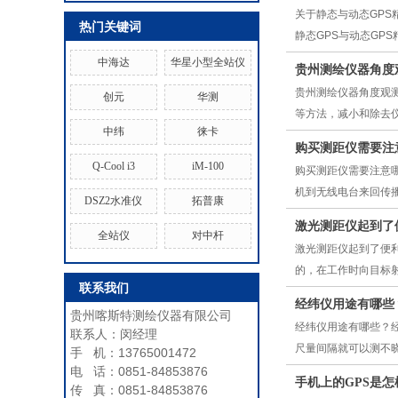
关于静态与动态GPS
热门关键词
静态GPS与动态GP
中海达
华星小型全站仪
贵州测绘仪器角度
贵州测绘仪器角度观
创元
华测
等方法，减小和除去
中纬
徕卡
购买测距仪需要注
Q-Cool i3
iM-100
购买测距仪需要注意
机到无线电台来回传
DSZ2水准仪
拓普康
激光测距仪起到了
全站仪
对中杆
激光测距仪起到了便
的，在工作时向目标
联系我们
经纬仪用途有哪些
贵州喀斯特测绘仪器有限公司
经纬仪用途有哪些？
联系人：闵经理
尺量间隔就可以测不
手 机：13765001472
电 话：0851-84853876
手机上的GPS是怎
传 真：0851-84853876