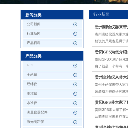
行业新闻
新闻分类
公司新闻
贵州测绘仪器来带
行业新闻
贵州测绘仪器来带大
始说的尺规也是属于
产品百科
贵阳GPS为您介
产品分类
贵阳GPS为您介绍
GPS
白了就是一个带有十
全站仪
贵州全站仪来带大
经纬仪
贵州全站仪来带大家了
改装成为特殊研究或者
垂准仪
贵阳GPS带大家
水准仪
贵阳GPS带大家了
测量仪器配件
从调查情况来看存在
激光测距仪
贵州全站仪为您介