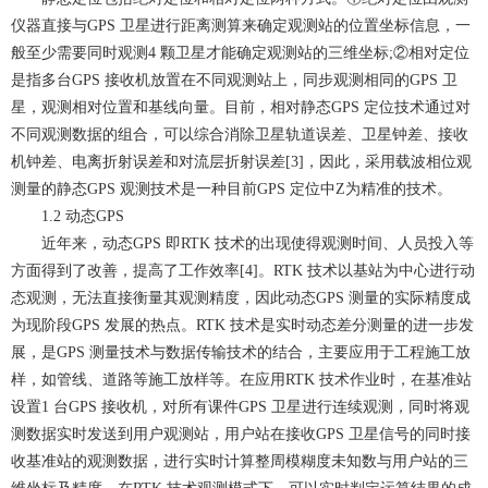
仪器直接与GPS 卫星进行距离测算来确定观测站的位置坐标信息，一
般至少需要同时观测4 颗卫星才能确定观测站的三维坐标;②相对定位
是指多台GPS 接收机放置在不同观测站上，同步观测相同的GPS 卫
星，观测相对位置和基线向量。目前，相对静态GPS 定位技术通过对
不同观测数据的组合，可以综合消除卫星轨道误差、卫星钟差、接收
机钟差、电离折射误差和对流层折射误差[3]，因此，采用载波相位观
测量的静态GPS 观测技术是一种目前GPS 定位中Z为精准的技术。
1.2 动态GPS
近年来，动态GPS 即RTK 技术的出现使得观测时间、人员投入等
方面得到了改善，提高了工作效率[4]。RTK 技术以基站为中心进行动
态观测，无法直接衡量其观测精度，因此动态GPS 测量的实际精度成
为现阶段GPS 发展的热点。RTK 技术是实时动态差分测量的进一步发
展，是GPS 测量技术与数据传输技术的结合，主要应用于工程施工放
样，如管线、道路等施工放样等。在应用RTK 技术作业时，在基准站
设置1 台GPS 接收机，对所有课件GPS 卫星进行连续观测，同时将观
测数据实时发送到用户观测站，用户站在接收GPS 卫星信号的同时接
收基准站的观测数据，进行实时计算整周模糊度未知数与用户站的三