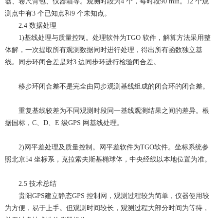
器、卷尺背包、仪器箱等。观测时段为4 个，每时段90 min。12 个观
测点中有3 个已知点和9 个未知点。
2.4 数据处理
1)基线处理与质量控制。处理软件为TGO 软件，解算方法采用整
体解，一次提取所有观测数据同时进行处理，得出所有函数独立基
线。同步环闭合差是对3 边同步环进行检验闭合差。
移步环闭合差不是完全由同步观测基线组成的闭合环的闭合差。
重复基线较差为不同观测时段同一基线观测结果之间的差异。根
据国标，C、D、E 级GPS 网基线处理。
2)网平差处理及质量控制。网平差软件为TGO软件。坐标系统参
照北京54 坐标系，克拉索夫斯基椭球体，中央经线以本地位置为准。
2.5 技术总结
贵阳GPS建立静态GPS 控制网，观测过程较为简单，仪器使用较
为方便，易于上手。但观测时间较长，观测过程大部分时间为等待，