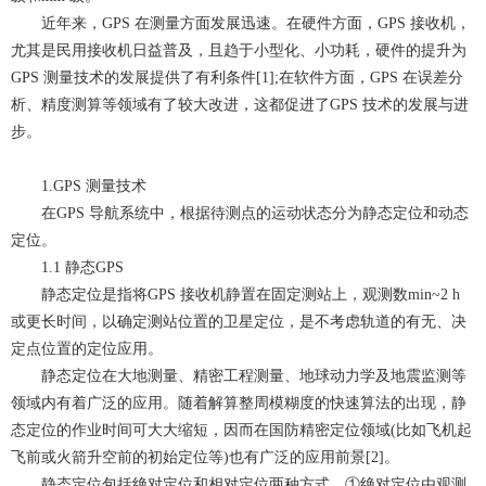
近年来，GPS 在测量方面发展迅速。在硬件方面，GPS 接收机，
尤其是民用接收机日益普及，且趋于小型化、小功耗，硬件的提升为
GPS 测量技术的发展提供了有利条件[1];在软件方面，GPS 在误差分
析、精度测算等领域有了较大改进，这都促进了GPS 技术的发展与进
步。
1.GPS 测量技术
在GPS 导航系统中，根据待测点的运动状态分为静态定位和动态
定位。
1.1 静态GPS
静态定位是指将GPS 接收机静置在固定测站上，观测数min~2 h
或更长时间，以确定测站位置的卫星定位，是不考虑轨道的有无、决
定点位置的定位应用。
静态定位在大地测量、精密工程测量、地球动力学及地震监测等
领域内有着广泛的应用。随着解算整周模糊度的快速算法的出现，静
态定位的作业时间可大大缩短，因而在国防精密定位领域(比如飞机起
飞前或火箭升空前的初始定位等)也有广泛的应用前景[2]。
静态定位包括绝对定位和相对定位两种方式。①绝对定位由观测