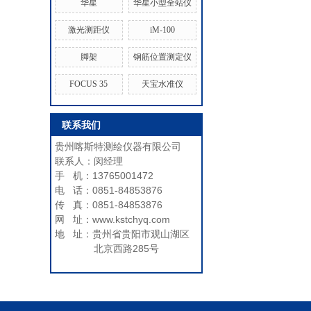
华星
华星小型全站仪
激光测距仪
iM-100
脚架
钢筋位置测定仪
FOCUS 35
天宝水准仪
联系我们
贵州喀斯特测绘仪器有限公司
联系人：闵经理
手 机：13765001472
电 话：0851-84853876
传 真：0851-84853876
网 址：www.kstchyq.com
地 址：贵州省贵阳市观山湖区
北京西路285号