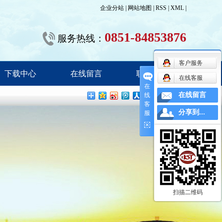
企业分站
|
网站地图
|
RSS
|
XML
|
0851-84853876
服务热线：
客户服务
下载中心
在线留言
联系我们
在线客服
在
在线留言
线
客
分享到...
服
扫描二维码